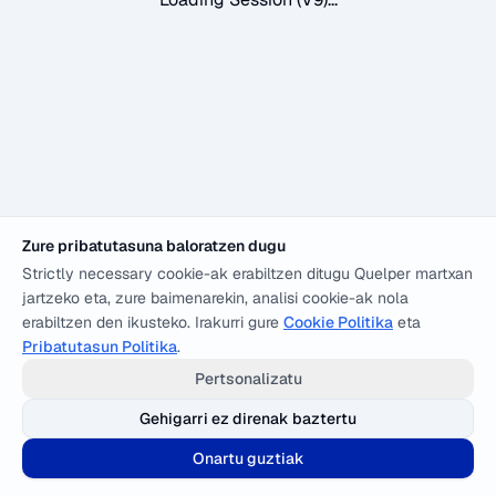
Zure pribatutasuna baloratzen dugu
Strictly necessary cookie-ak erabiltzen ditugu Quelper martxan
jartzeko eta, zure baimenarekin, analisi cookie-ak nola
erabiltzen den ikusteko. Irakurri gure
Cookie Politika
eta
Pribatutasun Politika
.
Pertsonalizatu
Gehigarri ez direnak baztertu
Onartu guztiak